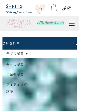
​Shells
WritingConsultant
＼未経験から上達できる／
お問い合わせはこちら
​文章術PDF135頁
無料進呈中
ご紹介記事
全ての記事
全ての記事
ご紹介記事
ライティング
講座