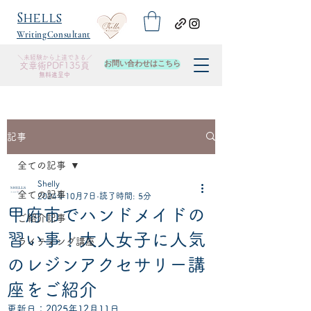
​Shells
WritingConsultant
＼未経験から上達できる／
お問い合わせはこちら
​文章術PDF135頁
無料進呈中
記事
全ての記事
Shelly
全ての記事
2024年10月7日
読了時間: 5分
甲府市でハンドメイドの
ご紹介記事
習い事！大人女子に人気
ライティング講座
のレジンアクセサリー講
座をご紹介
更新日：
2025年12月11日