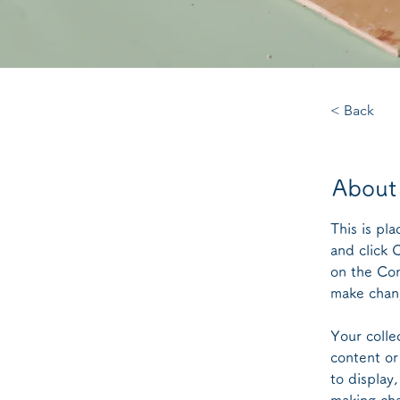
< Back
About
This is pl
and click 
on the Con
make chang
Your colle
content or
to display,
making cha