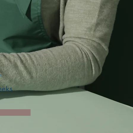
n
eeks