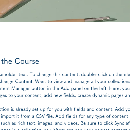
 the Course
aceholder text. To change this content, double-click on the el
Change Content. Want to view and manage all your collections
tent Manager button in the Add panel on the left. Here, you
es to your content, add new fields, create dynamic pages a
ction is already set up for you with fields and content. Add y
 import it from a CSV file. Add fields for any type of content
 such as rich text, images, and videos. Be sure to click Sync af
nges in a collection, so visitors can see your newest content 