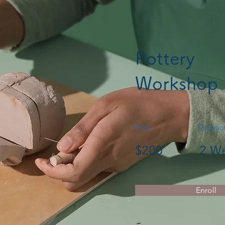
Pottery
Workshop
Price
Duratio
$200
2 W
Enroll