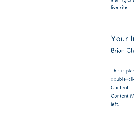
live site. 
Your I
Brian C
This is pl
double-cli
Content. T
Content M
left.