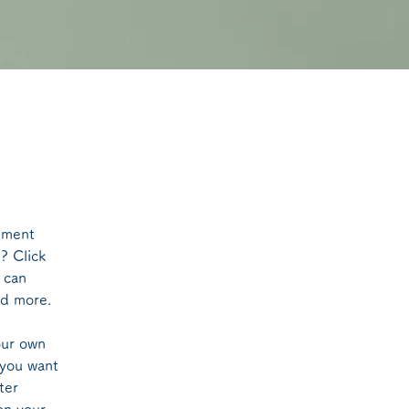
ement 
? Click 
 can 
nd more.
our own 
 you want 
ter 
on your 