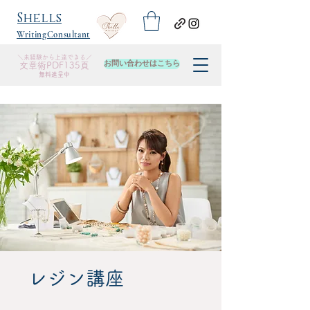
​Shells
WritingConsultant
＼未経験から上達できる／
お問い合わせはこちら
​文章術PDF135頁
無料進呈中
レジン講座